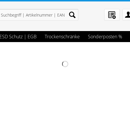
ESD Schutz | EGB
Trockenschränke
Sonderposten %