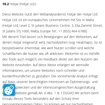
10.2
Hotjar (hotjar Ltd.)
Diese Website nutzt den Webanalysedienst Hotjar der Hotjar Ltd.
Hotjar Ltd. ist ein europäisches Unternehmen mit Sitz in Malta
(Hotjar Ltd, Level 2, St Julians Business Centre, 3, Elia Zammit Street,
St Julians STJ 1000, Malta, Europe Tel.: +1 (855) 464-6788).
Mit diesem Tool lassen sich Bewegungen auf den Webseiten, auf
denen Hotjar eingesetzt wird, nachvollziehen (sog. Heatmaps). So ist
beispielsweise erkennbar, wie weit Nutzer scrollen und welche
Schaltflächen die Nutzer wie oft anklicken. Weiterhin ist es mithilfe
des Tools auch möglich, ein Feedback direkt von den Nutzern der
Website einzuholen. Auf diese Weise erlangen wir wertvolle
Informationen, um unsere Websites noch schneller und
kundenfreundlicher zu gestalten. Die vorstehende Analyse erfolgt
auf Basis unserer berechtigten Interessen an Optimierungs- und
Marketingzwecken und der interessengerechten Ausgestaltung
unserer Website gemäß Art. 6 Abs. 1 lit. f DSGVO.Wir achten beim
Einsatz dieses Tools besonders auf den Schutz Ihrer
personenbezogenen Daten. So können wir nur nachvollziehen,