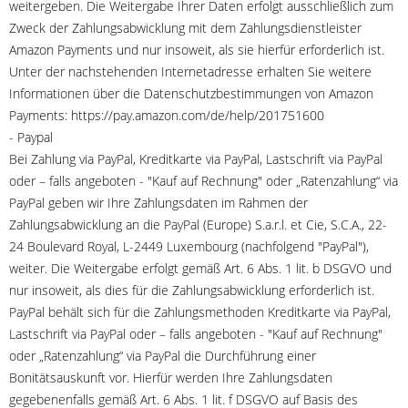
weitergeben. Die Weitergabe Ihrer Daten erfolgt ausschließlich zum
Zweck der Zahlungsabwicklung mit dem Zahlungsdienstleister
Amazon Payments und nur insoweit, als sie hierfür erforderlich ist.
Unter der nachstehenden Internetadresse erhalten Sie weitere
Informationen über die Datenschutzbestimmungen von Amazon
Payments: https://pay.amazon.com/de/help/201751600
- Paypal
Bei Zahlung via PayPal, Kreditkarte via PayPal, Lastschrift via PayPal
oder – falls angeboten - "Kauf auf Rechnung" oder „Ratenzahlung“ via
PayPal geben wir Ihre Zahlungsdaten im Rahmen der
Zahlungsabwicklung an die PayPal (Europe) S.a.r.l. et Cie, S.C.A., 22-
24 Boulevard Royal, L-2449 Luxembourg (nachfolgend "PayPal"),
weiter. Die Weitergabe erfolgt gemäß Art. 6 Abs. 1 lit. b DSGVO und
nur insoweit, als dies für die Zahlungsabwicklung erforderlich ist.
PayPal behält sich für die Zahlungsmethoden Kreditkarte via PayPal,
Lastschrift via PayPal oder – falls angeboten - "Kauf auf Rechnung"
oder „Ratenzahlung“ via PayPal die Durchführung einer
Bonitätsauskunft vor. Hierfür werden Ihre Zahlungsdaten
gegebenenfalls gemäß Art. 6 Abs. 1 lit. f DSGVO auf Basis des