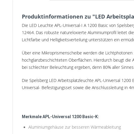
Produktinformationen zu "LED Arbeitsplat
Die LED Leuchte APL-Universal-I A 1200 Basic von Spelsberg
12464. Das robuste natureloxierte Aluminiumprofil leitet d
Lichtfarbe und Helligkeitsverteilung unterstützen ein ermü
Über eine Mikroprismenscheibe werden die Lichtphotonen sp
hochglanzbeschichteten Oberflächen. Hierdurch beugt die A
bei schlechter Beleuchtung ergeben, denn 80% aller Sinn
Die Spelsberg LED Arbeitsplatzleuchte APL-Universal 1200 B
Universal- Befestigungsset sowie die Anschlussleitung in 4m
Merkmale APL-Universal 1200 Basic-K:
Aluminiumgehäuse zur besseren Wärmeableitung