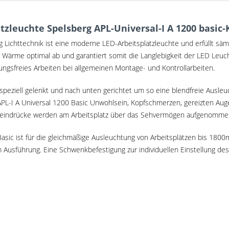
zleuchte Spelsberg APL-Universal-I A 1200 basic-
 Lichttechnik ist eine moderne LED-Arbeitsplatzleuchte und erfüllt säm
ie Wärme optimal ab und garantiert somit die Langlebigkeit der LED Le
dungsfreies Arbeiten bei allgemeinen Montage- und Kontrollarbeiten.
eziell gelenkt und nach unten gerichtet um so eine blendfreie Ausleu
PL-I A Universal 1200 Basic Unwohlsein, Kopfschmerzen, gereizten Augen
eseindrücke werden am Arbeitsplatz über das Sehvermögen aufgenomme
asic ist für die gleichmäßige Ausleuchtung von Arbeitsplätzen bis 1800
 Ausführung. Eine Schwenkbefestigung zur individuellen Einstellung des A