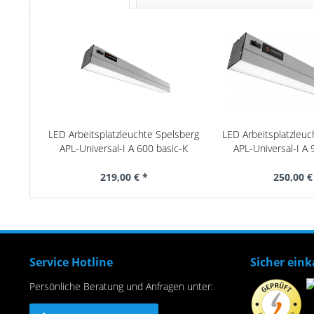
LED Arbeitsplatzleuchte Spelsberg
LED Arbeitsplatzleuc
APL-Universal-I A 600 basic-K
APL-Universal-I A 
219,00 € *
250,00 €
Service Hotline
Sicher ein
Persönliche Beratung und Anfragen unter: