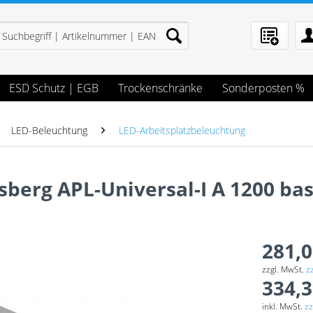
ESD Schutz | EGB
Trockenschränke
Sonderposten %
LED-Beleuchtung
LED-Arbeitsplatzbeleuchtung
sberg APL-Universal-I A 1200 bas
281,0
zzgl. MwSt.
z
334,3
inkl. MwSt.
zz