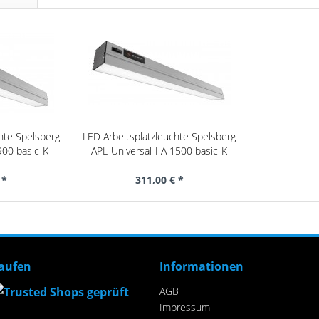
hte Spelsberg
LED Arbeitsplatzleuchte Spelsberg
900 basic-K
APL-Universal-I A 1500 basic-K
 *
311,00 € *
kaufen
Informationen
AGB
Impressum